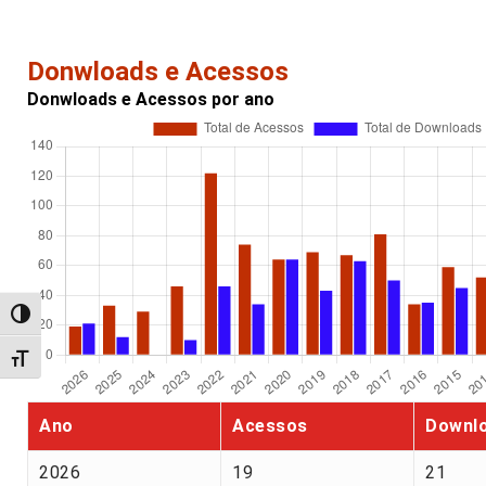
Donwloads e Acessos
Donwloads e Acessos por ano
Alternar alto contraste
Alternar tamanho da fonte
Ano
Acessos
Downl
2026
19
21