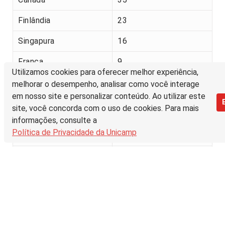
Finlândia
23
Singapura
16
França
9
Utilizamos cookies para oferecer melhor experiência,
China
6
melhorar o desempenho, analisar como você interage
em nosso site e personalizar conteúdo. Ao utilizar este
Países Baixos
site, você concorda com o uso de cookies. Para mais
3
(Holanda)
informações, consulte a
Política de Privacidade da Unicamp
Suécia
2
Reino Unido
2
Portugal
2
Letónia
1
Costa do Marfim
1