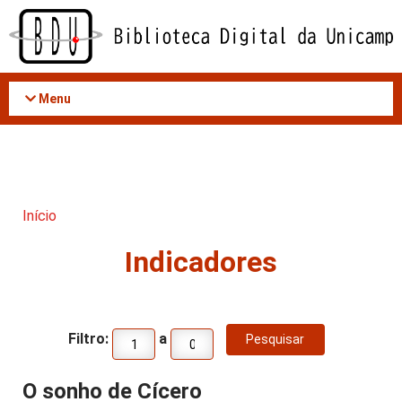
Acessar
o
conteúdo
Menu
Início
Indicadores
Filtro:
a
O sonho de Cícero