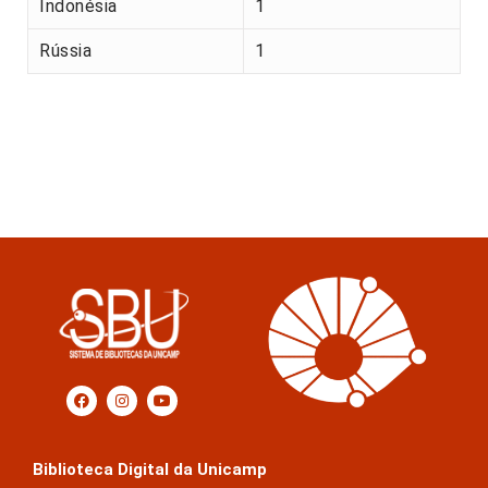
Indonésia
1
Rússia
1
Biblioteca Digital da Unicamp