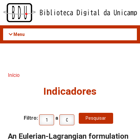
Acessar
o
conteúdo
Menu
Início
Indicadores
Filtro:
a
An Eulerian-Lagrangian formulation