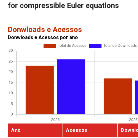
for compressible Euler equations
Donwloads e Acessos
Donwloads e Acessos por ano
Ano
Acessos
Downl