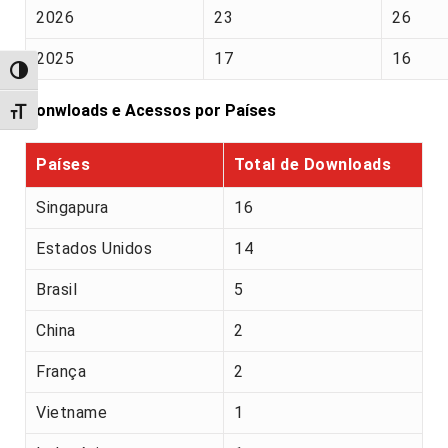
2026
23
26
2025
17
16
Alternar alto contraste
Donwloads e Acessos por Países
Alternar tamanho da fonte
Países
Total de Downloads
Singapura
16
Estados Unidos
14
Brasil
5
China
2
França
2
Vietname
1