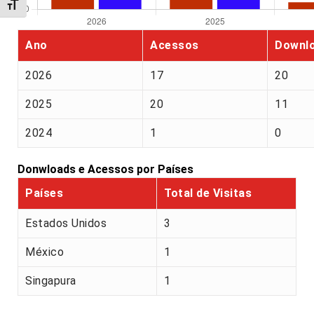
Alternar tamanho da fonte
Ano
Acessos
Downl
2026
17
20
2025
20
11
2024
1
0
Donwloads e Acessos por Países
Países
Total de Visitas
Estados Unidos
3
México
1
Singapura
1