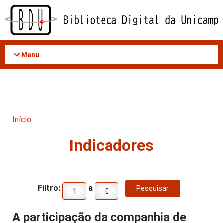
Acessar
o
conteúdo
Menu
Início
Indicadores
Filtro:
a
A participação da companhia de