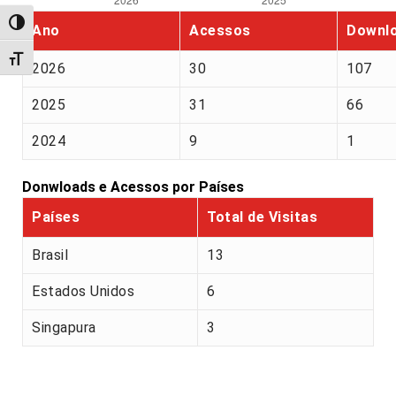
Alternar alto contraste
Ano
Acessos
Downl
Alternar tamanho da fonte
2026
30
107
2025
31
66
2024
9
1
Donwloads e Acessos por Países
Países
Total de Visitas
Brasil
13
Estados Unidos
6
Singapura
3