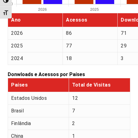
Alternar alto contraste
Alternar tamanho da fonte
Ano
Acessos
Downl
2026
86
71
2025
77
29
2024
18
3
Donwloads e Acessos por Países
Países
Total de Visitas
Estados Unidos
12
Brasil
7
Finlândia
2
China
1