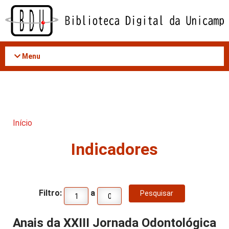
Acessar
o
conteúdo
Menu
Início
Indicadores
Filtro:
a
Anais da XXIII Jornada Odontológica