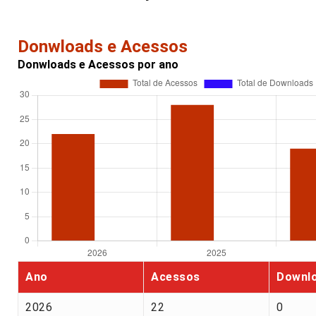
Donwloads e Acessos
Donwloads e Acessos por ano
Ano
Acessos
Downl
2026
22
0