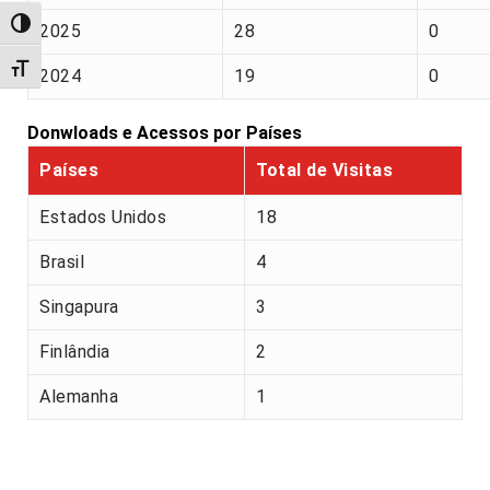
Alternar alto contraste
2025
28
0
Alternar tamanho da fonte
2024
19
0
Donwloads e Acessos por Países
Países
Total de Visitas
Estados Unidos
18
Brasil
4
Singapura
3
Finlândia
2
Alemanha
1