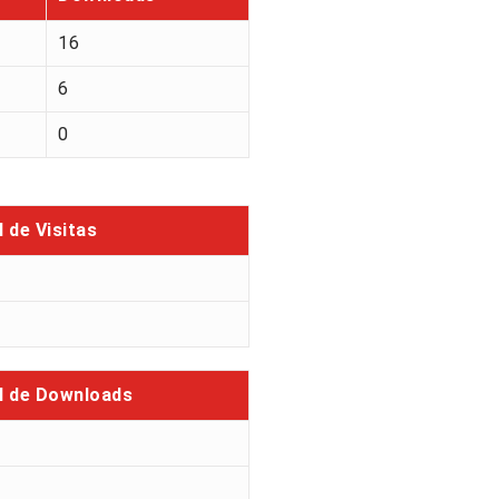
16
6
0
l de Visitas
l de Downloads