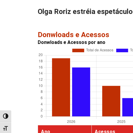
Olga Roriz estréia espetáculo
Donwloads e Acessos
Donwloads e Acessos por ano
Alternar alto contraste
Alternar tamanho da fonte
Ano
Acessos