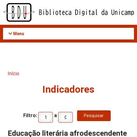
Acessar
o
conteúdo
Menu
Início
Indicadores
Filtro:
a
Educação literária afrodescendente