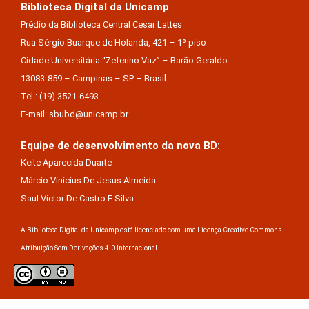
Biblioteca Digital da Unicamp
Prédio da Biblioteca Central Cesar Lattes
Rua Sérgio Buarque de Holanda, 421 – 1º piso
Cidade Universitária “Zeferino Vaz” – Barão Geraldo
13083-859 – Campinas – SP – Brasil
Tel.: (19) 3521-6493
E-mail: sbubd@unicamp.br
Equipe de desenvolvimento da nova BD:
Keite Aparecida Duarte
Márcio Vinícius De Jesus Almeida
Saul Victor De Castro E Silva
A Biblioteca Digital da Unicamp está licenciado com uma Licença Creative Commons –
Atribuição Sem Derivações 4.0 Internacional