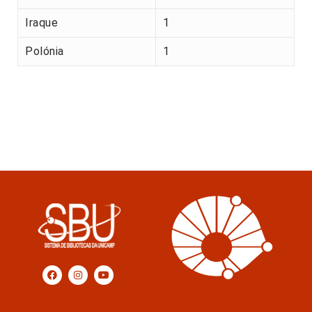
Iraque
1
Polónia
1