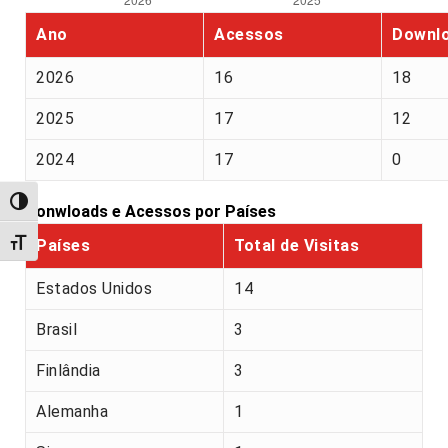
Ano
Acessos
Downl
2026
16
18
2025
17
12
2024
17
0
Alternar alto contraste
Donwloads e Acessos por Países
Países
Total de Visitas
Alternar tamanho da fonte
Estados Unidos
14
Brasil
3
Finlândia
3
Alemanha
1