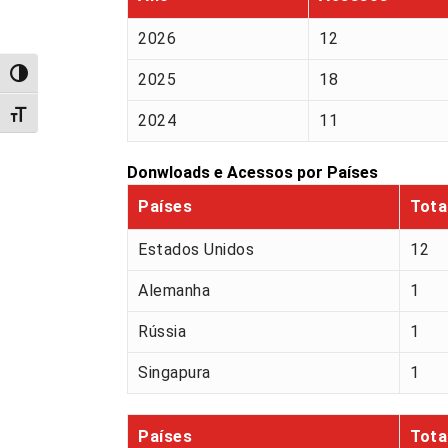
2026
12
Alternar alto contraste
2025
18
Alternar tamanho da fonte
2024
11
Donwloads e Acessos por Países
Países
Tota
Estados Unidos
12
Alemanha
1
Rússia
1
Singapura
1
Países
Tota