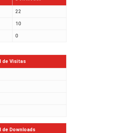
22
10
0
l de Visitas
l de Downloads