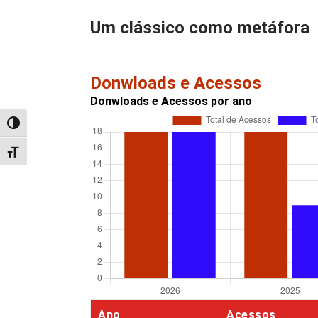
Um clássico como metáfora
Donwloads e Acessos
Donwloads e Acessos por ano
Alternar alto contraste
Alternar tamanho da fonte
Ano
Acessos