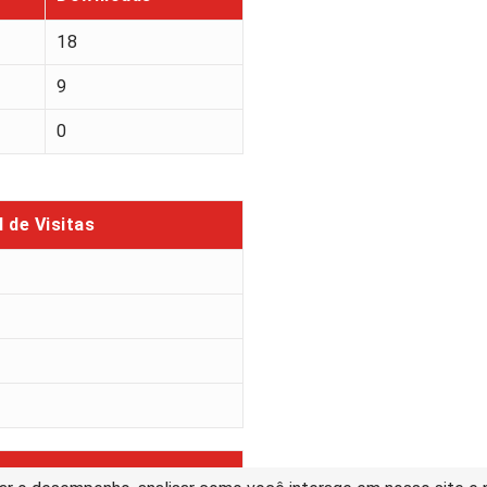
18
9
0
l de Visitas
l de Downloads