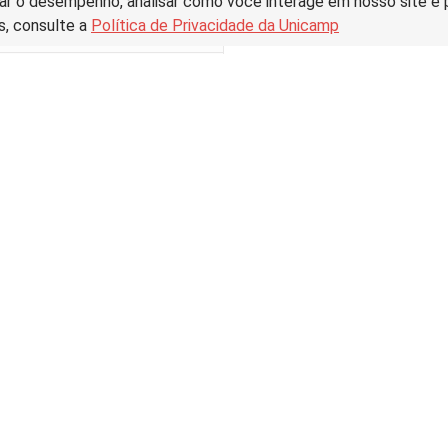
ar o desempenho, analisar como você interage em nosso site e pe
s, consulte a
Política de Privacidade da Unicamp