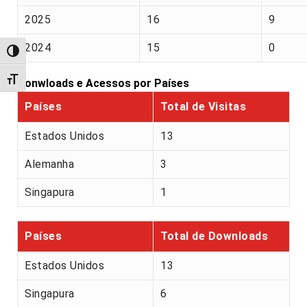
2025
16
9
2024
15
0
Alternar alto contraste
Alternar tamanho da fonte
Donwloads e Acessos por Países
Países
Total de Visitas
Estados Unidos
13
Alemanha
3
Singapura
1
Países
Total de Downloads
Estados Unidos
13
Singapura
6