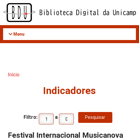
Acessar
o
conteúdo
Menu
Início
Indicadores
Filtro:
a
Festival Internacional Musicanova