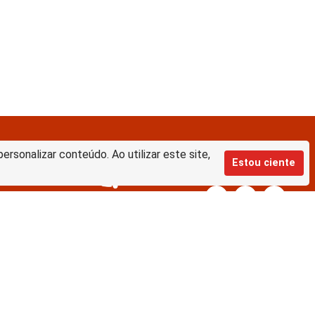
rsonalizar conteúdo. Ao utilizar este site,
Estou ciente
Equipe de desenvolvimento da nova
BD:
Keite Aparecida Duarte
Márcio Vinícius de Jesus Almeida