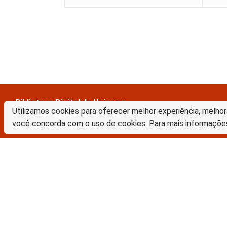
Biblioteca Digital da Unicamp
Utilizamos cookies para oferecer melhor experiência, melhor
Prédio da Biblioteca Central Cesar Lattes
você concorda com o uso de cookies. Para mais informaçõe
Rua Sérgio Buarque de Holanda, 421 – 1º piso
Cidade Universitária “Zeferino Vaz” – Barão Geraldo
13083-859 – Campinas – SP – Brasil
Tel.: (19) 3521-6493
E-mail: sbubd@unicamp.br
A Biblioteca Digital da Unicamp está licenciado com uma Licença Crea