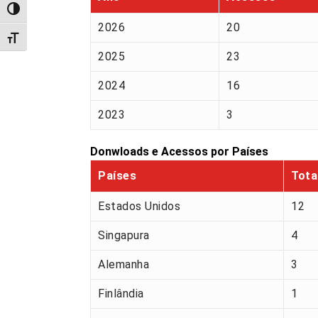
Alternar alto contraste
2026
20
Alternar tamanho da fonte
2025
23
2024
16
2023
3
Donwloads e Acessos por Países
Países
Tota
Estados Unidos
12
Singapura
4
Alemanha
3
Finlândia
1