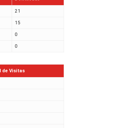
21
15
0
0
l de Visitas