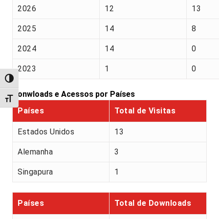
2026
12
13
2025
14
8
2024
14
0
2023
1
0
Alternar alto contraste
Donwloads e Acessos por Países
Alternar tamanho da fonte
Países
Total de Visitas
Estados Unidos
13
Alemanha
3
Singapura
1
Países
Total de Downloads