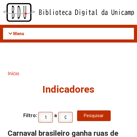
Acessar
o
conteúdo
Menu
Início
Indicadores
Filtro:
a
Carnaval brasileiro ganha ruas de