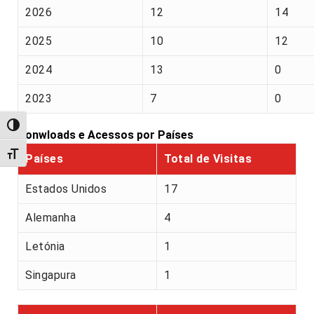
2026
12
14
2025
10
12
2024
13
0
2023
7
0
Alternar alto contraste
Donwloads e Acessos por Países
Alternar tamanho da fonte
Países
Total de Visitas
Estados Unidos
17
Alemanha
4
Letónia
1
Singapura
1