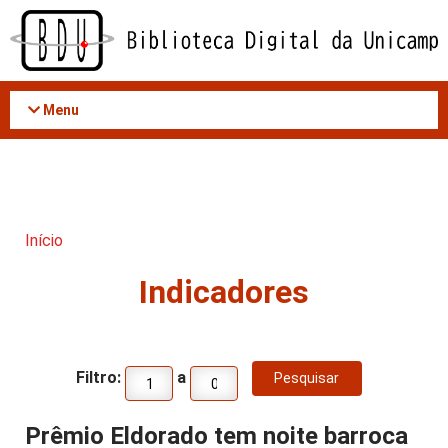
Acessar
o
conteúdo
Menu
Início
Indicadores
Filtro:
a
Prêmio Eldorado tem noite barroca