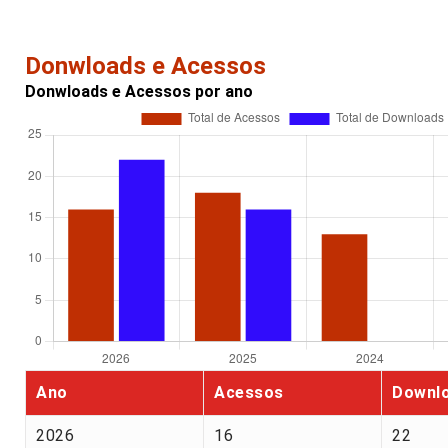
Donwloads e Acessos
Donwloads e Acessos por ano
Ano
Acessos
Downl
2026
16
22