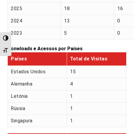
2025
18
16
2024
13
0
2023
5
0
Alternar alto contraste
Donwloads e Acessos por Países
Alternar tamanho da fonte
Países
Total de Visitas
Estados Unidos
15
Alemanha
4
Letónia
1
Rússia
1
Singapura
1