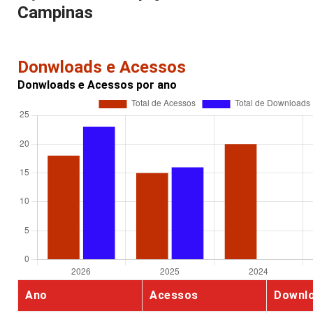
Campinas
Donwloads e Acessos
Donwloads e Acessos por ano
Ano
Acessos
Downl