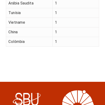
Arábia Saudita
1
Tunísia
1
Vietname
1
China
1
Colômbia
1