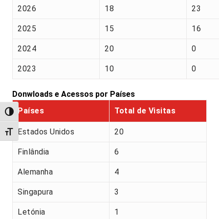
2026
18
23
2025
15
16
2024
20
0
2023
10
0
Donwloads e Acessos por Países
Países
Total de Visitas
Alternar alto contraste
Estados Unidos
20
Alternar tamanho da fonte
Finlândia
6
Alemanha
4
Singapura
3
Letónia
1