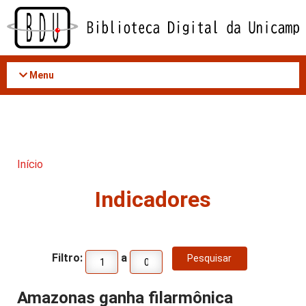
Acessar
o
conteúdo
Menu
Início
Indicadores
Filtro:
a
Amazonas ganha filarmônica