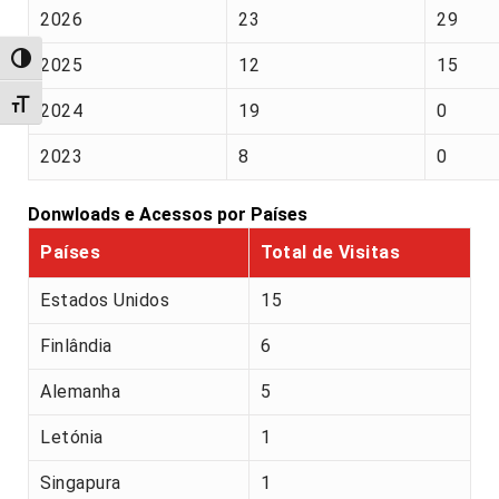
2026
23
29
Alternar alto contraste
2025
12
15
Alternar tamanho da fonte
2024
19
0
2023
8
0
Donwloads e Acessos por Países
Países
Total de Visitas
Estados Unidos
15
Finlândia
6
Alemanha
5
Letónia
1
Singapura
1