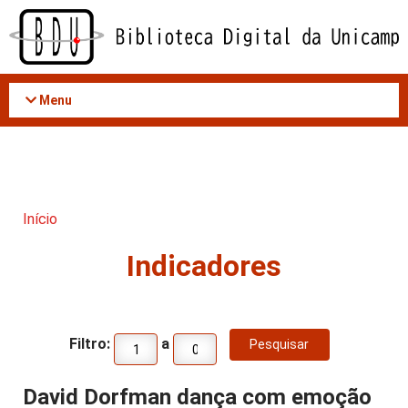
Acessar
o
conteúdo
Menu
Início
Indicadores
Filtro:
a
David Dorfman dança com emoção