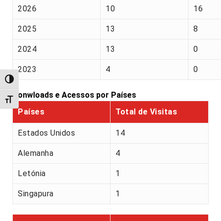
2026
10
16
2025
13
8
2024
13
0
2023
4
0
Alternar alto contraste
Donwloads e Acessos por Países
Alternar tamanho da fonte
Países
Total de Visitas
Estados Unidos
14
Alemanha
4
Letónia
1
Singapura
1