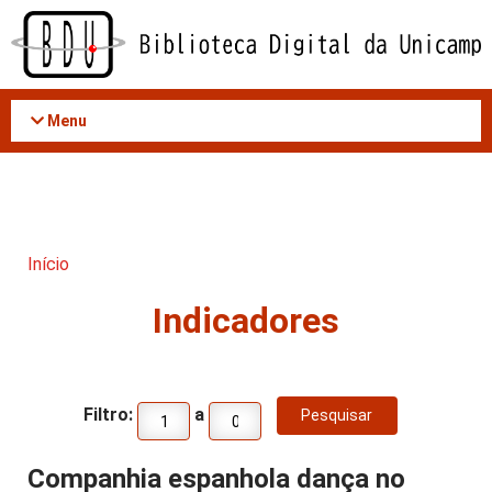
Acessar
o
conteúdo
Menu
Início
Indicadores
Filtro:
a
Companhia espanhola dança no