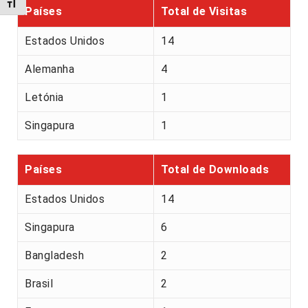
Alternar tamanho da fonte
Países
Total de Visitas
Estados Unidos
14
Alemanha
4
Letónia
1
Singapura
1
Países
Total de Downloads
Estados Unidos
14
Singapura
6
Bangladesh
2
Brasil
2