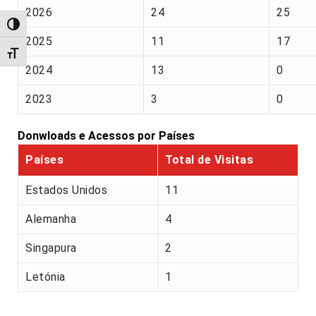
2026
24
25
Alternar alto contraste
2025
11
17
Alternar tamanho da fonte
2024
13
0
2023
3
0
Donwloads e Acessos por Países
Países
Total de Visitas
Estados Unidos
11
Alemanha
4
Singapura
2
Letónia
1