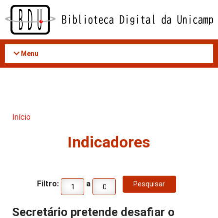
Acessar
o
conteúdo
Menu
Início
Indicadores
Filtro:
a
Secretário pretende desafiar o