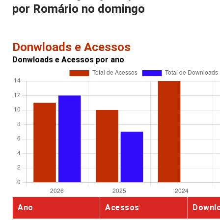
por Romário no domingo
Donwloads e Acessos
Donwloads e Acessos por ano
Ano
Acessos
Downl