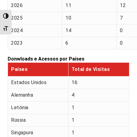
2026
11
12
Alternar alto contraste
2025
10
7
Alternar tamanho da fonte
2024
14
0
2023
6
0
Donwloads e Acessos por Países
Países
Total de Visitas
Estados Unidos
16
Alemanha
4
Letónia
1
Rússia
1
Singapura
1