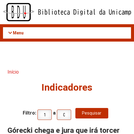
Acessar
o
conteúdo
Menu
Início
Indicadores
Filtro:
a
Górecki chega e jura que irá torcer