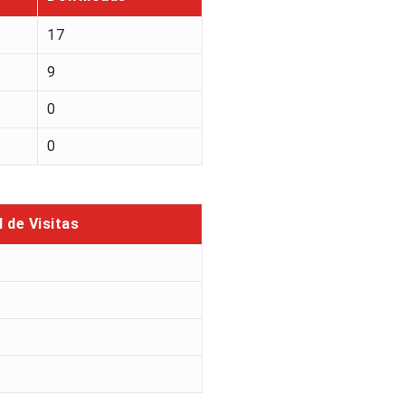
17
9
0
0
l de Visitas