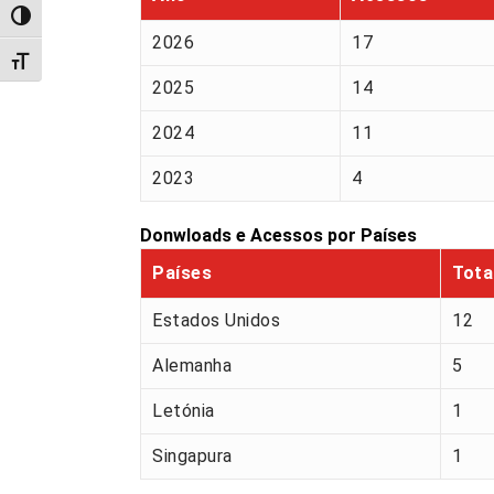
Alternar alto contraste
2026
17
Alternar tamanho da fonte
2025
14
2024
11
2023
4
Donwloads e Acessos por Países
Países
Tota
Estados Unidos
12
Alemanha
5
Letónia
1
Singapura
1