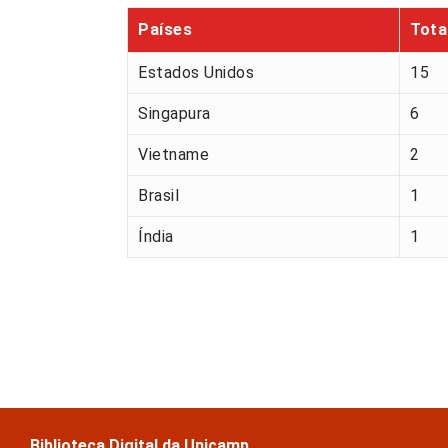
Países
Tota
Estados Unidos
15
Singapura
6
Vietname
2
Brasil
1
Índia
1
Biblioteca Digital da Unicamp