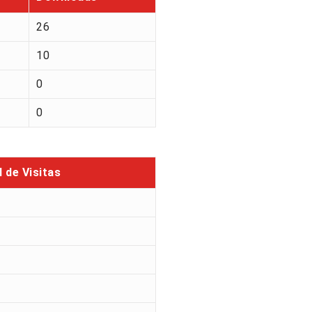
26
10
0
0
l de Visitas