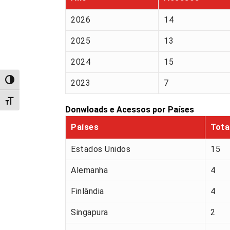
2026
14
2025
13
2024
15
Alternar alto contraste
2023
7
Alternar tamanho da fonte
Donwloads e Acessos por Países
Países
Tota
Estados Unidos
15
Alemanha
4
Finlândia
4
Singapura
2