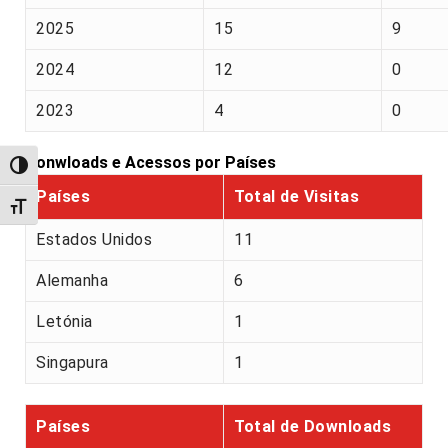
2025
15
9
2024
12
0
2023
4
0
Donwloads e Acessos por Países
Alternar alto contraste
Países
Total de Visitas
Alternar tamanho da fonte
Estados Unidos
11
Alemanha
6
Letónia
1
Singapura
1
Países
Total de Downloads