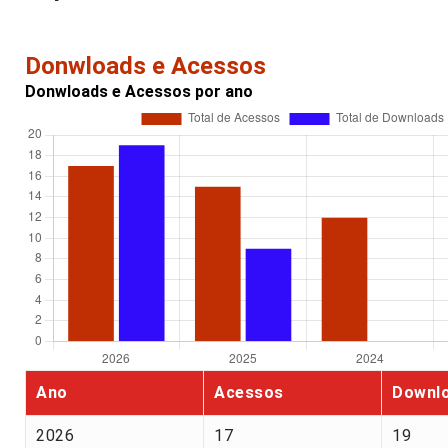
Donwloads e Acessos
Donwloads e Acessos por ano
Ano
Acessos
Downl
2026
17
19