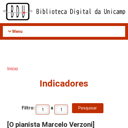
Acessar
o
conteúdo
Menu
Início
Indicadores
Filtro:
a
[O pianista Marcelo Verzoni]