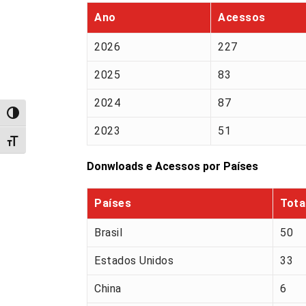
Ano
Acessos
2026
227
2025
83
2024
87
Alternar alto contraste
2023
51
Alternar tamanho da fonte
Donwloads e Acessos por Países
Países
Tota
Brasil
50
Estados Unidos
33
China
6