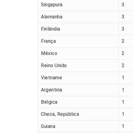
Singapura
3
Alemanha
3
Finlândia
3
França
2
México
2
Reino Unido
2
Vietname
1
Argentina
1
Bélgica
1
Checa, República
1
Guiana
1