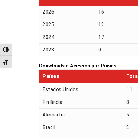
2026
16
2025
12
2024
17
2023
9
Alternar alto contraste
Alternar tamanho da fonte
Donwloads e Acessos por Países
Países
Tota
Estados Unidos
11
Finlândia
8
Alemanha
5
Brasil
2