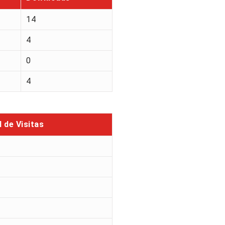
14
4
0
4
l de Visitas