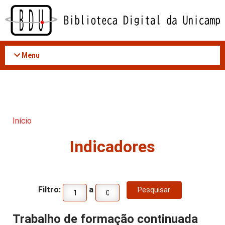
Acessar
o
conteúdo
Menu
Início
Indicadores
Filtro:
a
Trabalho de formação continuada