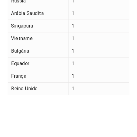
Rússia
1
Arábia Saudita
1
Singapura
1
Vietname
1
Bulgária
1
Equador
1
França
1
Reino Unido
1