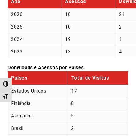
Ano
Acessos
Downl
2026
16
21
2025
10
2
2024
19
1
2023
13
4
Donwloads e Acessos por Países
Países
Total de Visitas
Alternar alto contraste
Estados Unidos
17
Alternar tamanho da fonte
Finlândia
8
Alemanha
5
Brasil
2