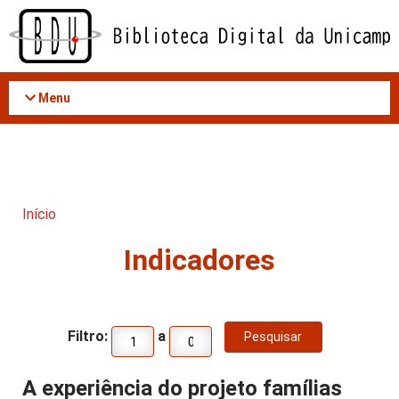
Acessar
o
conteúdo
Menu
Início
Indicadores
Filtro:
a
A experiência do projeto famílias