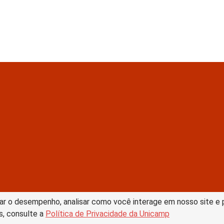
tive Commons –
ar o desempenho, analisar como você interage em nosso site e pe
s, consulte a
Política de Privacidade da Unicamp