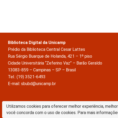
Biblioteca Digital da Unicamp
Prédio da Biblioteca Central Cesar Lattes
Rua Sérgio Buarque de Holanda, 421 – 1º piso
Cidade Universitária “Zeferino Vaz” – Barão Geraldo
13083-859 – Campinas – SP – Brasil
Tel.: (19) 3521-6493
E-mail: sbubd@unicamp.br
A Biblioteca Digital da Unicamp está licenciado com uma Licença Crea
Utilizamos cookies para oferecer melhor experiência, melhor
Atribuição Sem Derivações 4.0 Internacional
você concorda com o uso de cookies. Para mais informaçõe