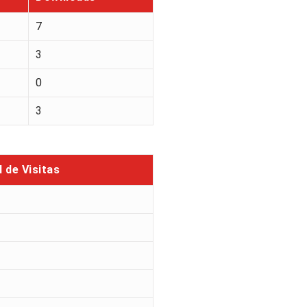
7
3
0
3
l de Visitas