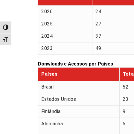
2026
24
2025
27
Alternar alto contraste
2024
37
Alternar tamanho da fonte
2023
49
Donwloads e Acessos por Países
Países
Tota
Brasil
52
Estados Unidos
23
Finlândia
9
Alemanha
5