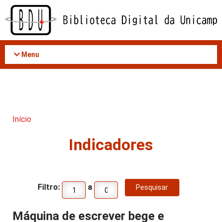
Acessar
o
conteúdo
Menu
Início
Indicadores
Filtro:
a
Máquina de escrever bege e