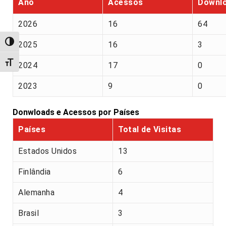
Ano
Acessos
Downl
2026
16
64
Alternar alto contraste
2025
16
3
Alternar tamanho da fonte
2024
17
0
2023
9
0
Donwloads e Acessos por Países
Países
Total de Visitas
Estados Unidos
13
Finlândia
6
Alemanha
4
Brasil
3