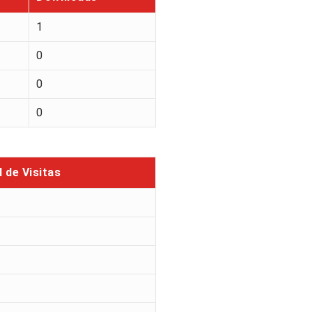
1
0
0
0
l de Visitas