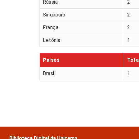
Rússia
2
Singapura
2
França
2
Letónia
1
Países
Tota
Brasil
1
Biblioteca Digital da Unicamp