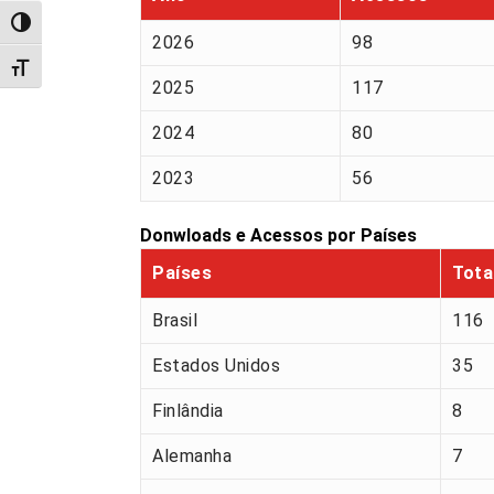
Alternar alto contraste
2026
98
Alternar tamanho da fonte
2025
117
2024
80
2023
56
Donwloads e Acessos por Países
Países
Tota
Brasil
116
Estados Unidos
35
Finlândia
8
Alemanha
7