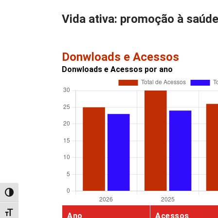
Vida ativa: promoção à saúd
Donwloads e Acessos
Donwloads e Acessos por ano
Alternar alto contraste
Alternar tamanho da fonte
Ano
Acessos