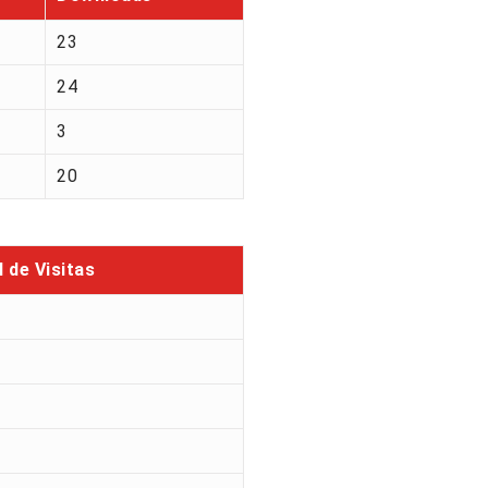
23
24
3
20
l de Visitas