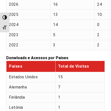
2026
16
24
2025
13
10
Alternar alto contraste
2024
14
0
Alternar tamanho da fonte
2023
5
2
2022
3
2
Donwloads e Acessos por Países
Países
Total de Visitas
Estados Unidos
15
Alemanha
7
Finlândia
1
Letónia
1