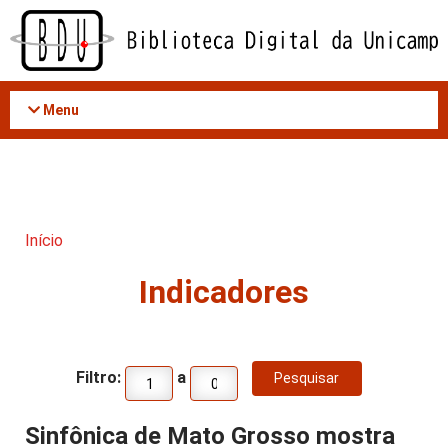
Acessar
o
conteúdo
Menu
Início
Indicadores
Filtro:
a
Sinfônica de Mato Grosso mostra