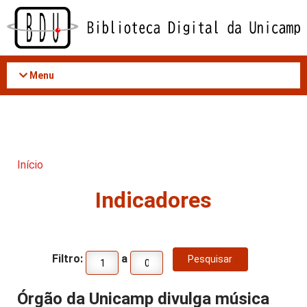
Acessar
o
conteúdo
Menu
Início
Indicadores
Filtro:
a
Órgão da Unicamp divulga música