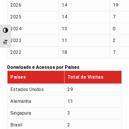
2026
14
19
2025
14
7
2024
13
0
Alternar alto contraste
2023
11
2
Alternar tamanho da fonte
2022
18
7
Donwloads e Acessos por Países
Países
Total de Visitas
Estados Unidos
29
Alemanha
11
Singapura
3
Brasil
2