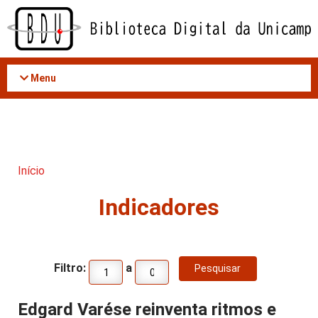
Acessar
o
conteúdo
Menu
Início
Indicadores
Filtro:
a
Edgard Varése reinventa ritmos e