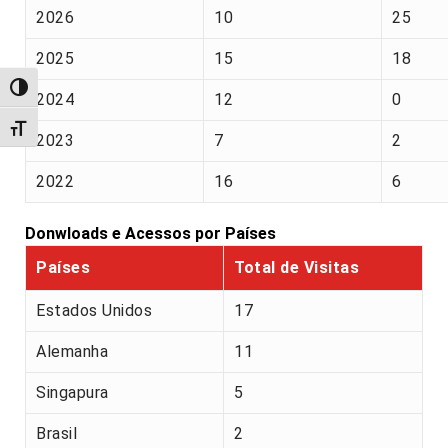
2026
10
25
2025
15
18
Alternar alto contraste
2024
12
0
Alternar tamanho da fonte
2023
7
2
2022
16
6
Donwloads e Acessos por Países
Países
Total de Visitas
Estados Unidos
17
Alemanha
11
Singapura
5
Brasil
2