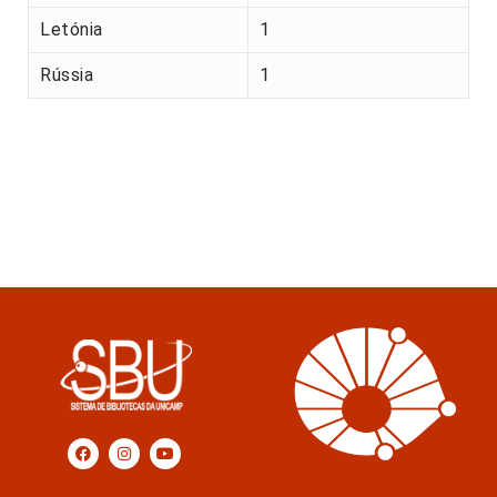
Letónia
1
Rússia
1