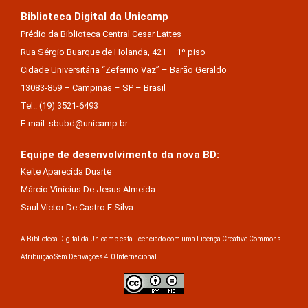
Biblioteca Digital da Unicamp
Prédio da Biblioteca Central Cesar Lattes
Rua Sérgio Buarque de Holanda, 421 – 1º piso
Cidade Universitária “Zeferino Vaz” – Barão Geraldo
13083-859 – Campinas – SP – Brasil
Tel.: (19) 3521-6493
E-mail: sbubd@unicamp.br
Equipe de desenvolvimento da nova BD:
Keite Aparecida Duarte
Márcio Vinícius De Jesus Almeida
Saul Victor De Castro E Silva
A Biblioteca Digital da Unicamp está licenciado com uma Licença Creative Commons –
Atribuição Sem Derivações 4.0 Internacional