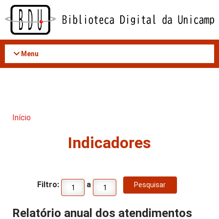
Acessar
o
conteúdo
Menu
Início
Indicadores
Filtro:
a
Relatório anual dos atendimentos