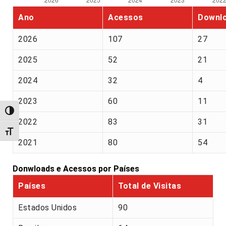
Ano
Acessos
Downl
2026
107
27
2025
52
21
2024
32
4
2023
60
11
Alternar alto contraste
2022
83
31
Alternar tamanho da fonte
2021
80
54
Donwloads e Acessos por Países
Países
Total de Visitas
Estados Unidos
90