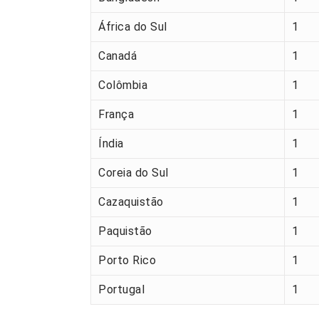
África do Sul
1
Canadá
1
Colômbia
1
França
1
Índia
1
Coreia do Sul
1
Cazaquistão
1
Paquistão
1
Porto Rico
1
Portugal
1