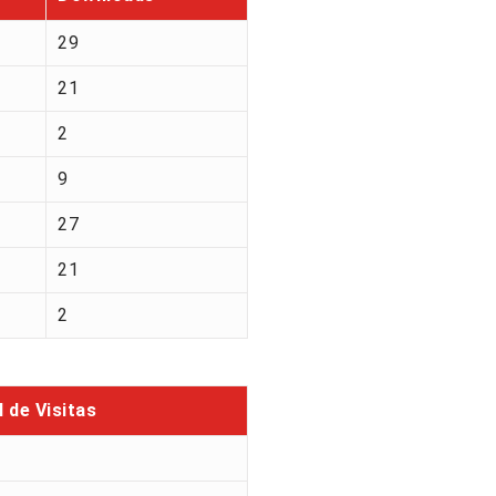
29
21
2
9
27
21
2
l de Visitas