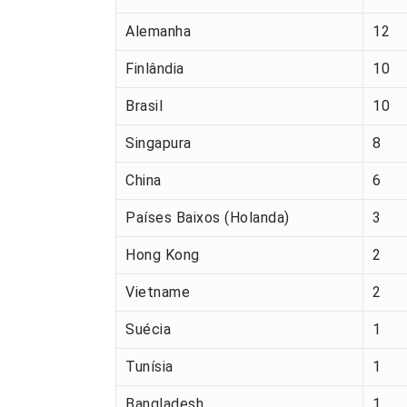
Alemanha
12
Finlândia
10
Brasil
10
Singapura
8
China
6
Países Baixos (Holanda)
3
Hong Kong
2
Vietname
2
Suécia
1
Tunísia
1
Bangladesh
1