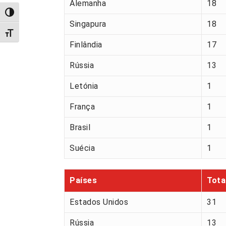
Alemanha
18
Alternar alto contraste
Singapura
18
Alternar tamanho da fonte
Finlândia
17
Rússia
13
Letónia
1
França
1
Brasil
1
Suécia
1
Países
Tota
Estados Unidos
31
Rússia
13