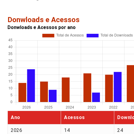
Donwloads e Acessos
Donwloads e Acessos por ano
Ano
Acessos
Downl
2026
14
24