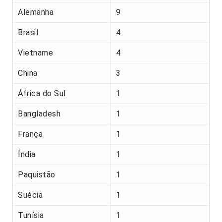
Alemanha
9
Brasil
4
Vietname
4
China
3
África do Sul
1
Bangladesh
1
França
1
Índia
1
Paquistão
1
Suécia
1
Tunísia
1