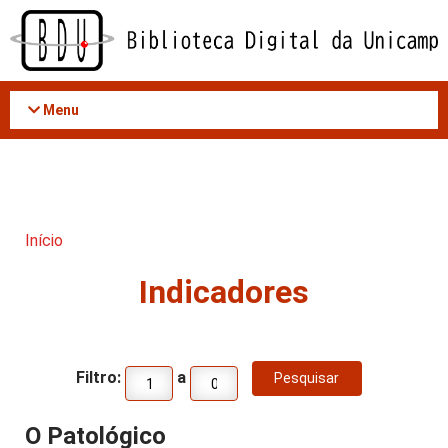
Acessar
o
conteúdo
Menu
Início
Indicadores
Filtro:
a
O Patológico