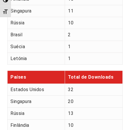
Alternar alto contraste
Singapura
11
Alternar tamanho da fonte
Rússia
10
Brasil
2
Suécia
1
Letónia
1
Países
Total de Downloads
Estados Unidos
32
Singapura
20
Rússia
13
Finlândia
10