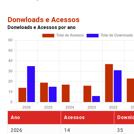
Donwloads e Acessos
Donwloads e Acessos por ano
Ano
Acessos
Downl
2026
14
35