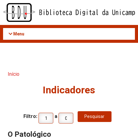
Acessar
o
conteúdo
Menu
Início
Indicadores
Filtro:
a
O Patológico