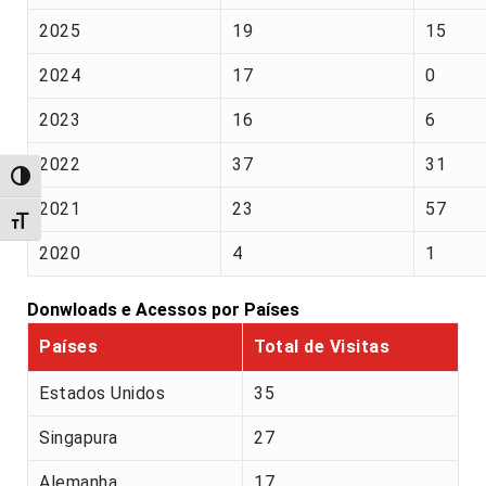
2025
19
15
2024
17
0
2023
16
6
2022
37
31
Alternar alto contraste
2021
23
57
Alternar tamanho da fonte
2020
4
1
Donwloads e Acessos por Países
Países
Total de Visitas
Estados Unidos
35
Singapura
27
Alemanha
17