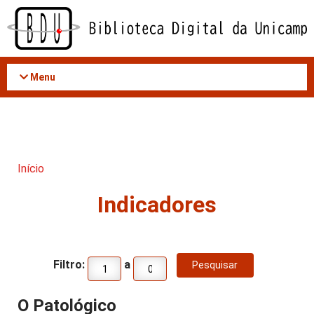
Acessar
o
conteúdo
Menu
Início
Indicadores
Filtro:
a
O Patológico