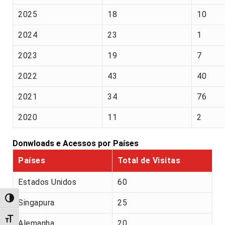
2025
18
10
2024
23
1
2023
19
7
2022
43
40
2021
34
76
2020
11
2
Donwloads e Acessos por Países
Países
Total de Visitas
Estados Unidos
60
Alternar alto contraste
Singapura
25
Alternar tamanho da fonte
Alemanha
20