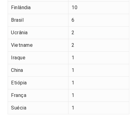
Finlândia
10
Brasil
6
Ucrânia
2
Vietname
2
Iraque
1
China
1
Etiópia
1
França
1
Suécia
1