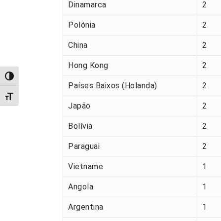
Dinamarca
2
Polónia
2
China
2
Hong Kong
2
Alternar alto contraste
Países Baixos (Holanda)
2
Alternar tamanho da fonte
Japão
2
Bolívia
2
Paraguai
2
Vietname
1
Angola
1
Argentina
1