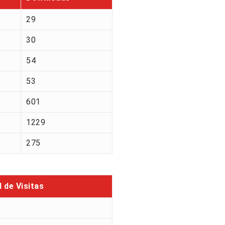
29
30
54
53
601
1229
275
l de Visitas