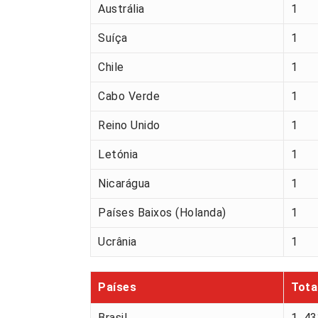
Austrália
1
Suíça
1
Chile
1
Cabo Verde
1
Reino Unido
1
Letónia
1
Nicarágua
1
Países Baixos (Holanda)
1
Ucrânia
1
Países
Tota
Brasil
1. 4