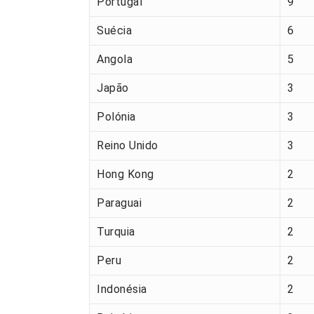
Portugal
9
Suécia
6
Angola
5
Japão
3
Polónia
3
Reino Unido
3
Hong Kong
2
Paraguai
2
Turquia
2
Peru
2
Indonésia
2