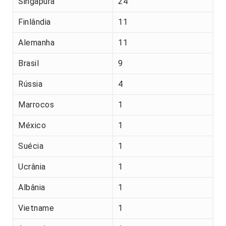
Singapura
24
Finlândia
11
Alemanha
11
Brasil
9
Rússia
4
Marrocos
1
México
1
Suécia
1
Ucrânia
1
Albânia
1
Vietname
1