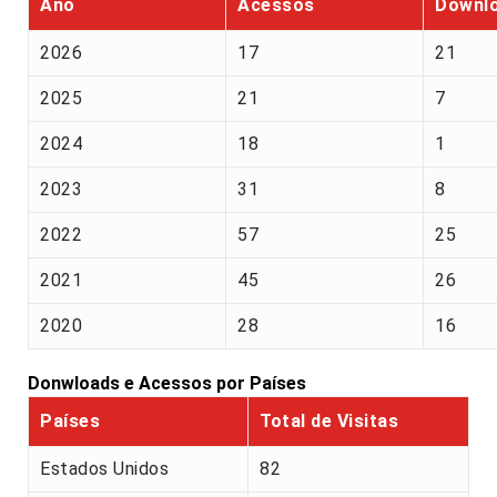
Ano
Acessos
Downl
2026
17
21
2025
21
7
2024
18
1
2023
31
8
2022
57
25
2021
45
26
2020
28
16
Donwloads e Acessos por Países
Países
Total de Visitas
Estados Unidos
82