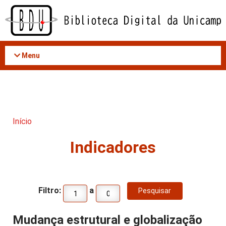
Acessar
o
conteúdo
Menu
Início
Indicadores
Filtro:
a
Mudança estrutural e globalização