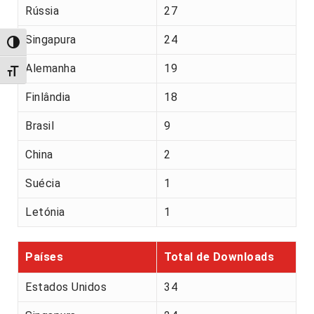
Rússia
27
Singapura
24
Alternar alto contraste
Alemanha
19
Alternar tamanho da fonte
Finlândia
18
Brasil
9
China
2
Suécia
1
Letónia
1
Países
Total de Downloads
Estados Unidos
34