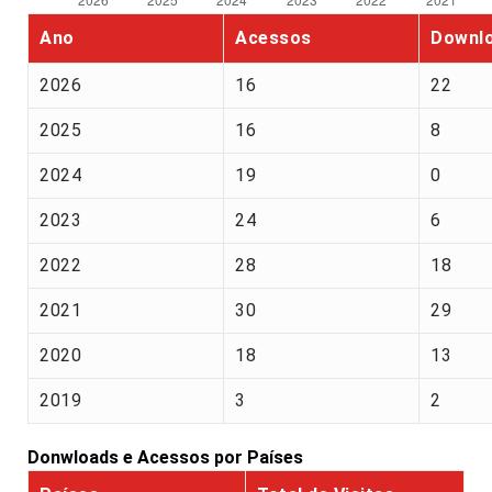
Ano
Acessos
Downl
2026
16
22
2025
16
8
2024
19
0
2023
24
6
2022
28
18
2021
30
29
2020
18
13
2019
3
2
Donwloads e Acessos por Países