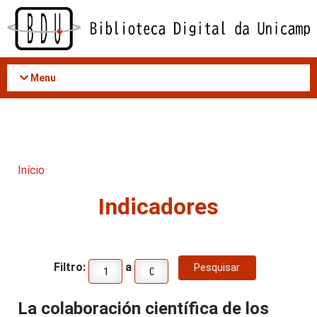
Acessar
o
conteúdo
Menu
Início
Indicadores
Filtro:
a
La colaboración científica de los