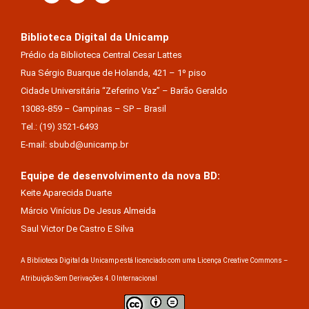
Biblioteca Digital da Unicamp
Prédio da Biblioteca Central Cesar Lattes
Rua Sérgio Buarque de Holanda, 421 – 1º piso
Cidade Universitária “Zeferino Vaz” – Barão Geraldo
13083-859 – Campinas – SP – Brasil
Tel.: (19) 3521-6493
E-mail: sbubd@unicamp.br
Equipe de desenvolvimento da nova BD:
Keite Aparecida Duarte
Márcio Vinícius De Jesus Almeida
Saul Victor De Castro E Silva
A Biblioteca Digital da Unicamp está licenciado com uma Licença Creative Commons –
Atribuição Sem Derivações 4.0 Internacional