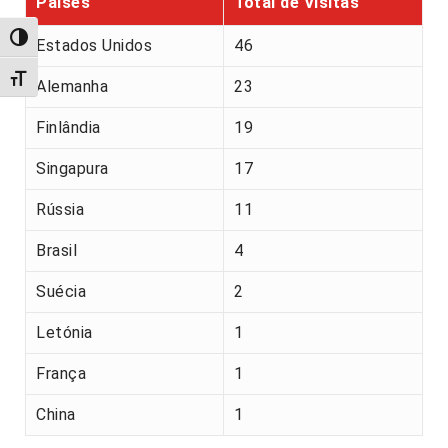
Países
Total de Visitas
Alternar alto contraste
Estados Unidos
46
Alternar tamanho da fonte
Alemanha
23
Finlândia
19
Singapura
17
Rússia
11
Brasil
4
Suécia
2
Letónia
1
França
1
China
1