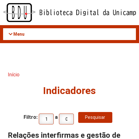
Acessar
o
conteúdo
Menu
Início
Indicadores
Filtro:
a
Relações interfirmas e gestão de