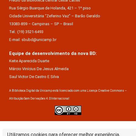
Prédio da Biblioteca Central Cesar Lattes
Rua Sérgio Buarque de Holanda, 421 – 1º piso
Cidade Universitária “Zeferino Vaz” – Barão Geraldo
13083-859 – Campinas – SP – Brasil
Tel.: (19) 3521-6493
E-mail: sbubd@unicamp.br
Equipe de desenvolvimento da nova BD:
Keite Aparecida Duarte
Márcio Vinícius De Jesus Almeida
Saul Victor De Castro E Silva
A Biblioteca Digital da Unicamp está licenciado com uma Licença Creative Commons –
Atribuição Sem Derivações 4.0 Internacional
Utilizamos cookies para oferecer melhor experiência,