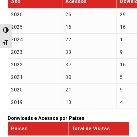
Ano
Acessos
Downl
2026
26
29
2025
16
16
Alternar alto contraste
2024
22
1
Alternar tamanho da fonte
2023
33
9
2022
37
16
2021
30
5
2020
21
9
2019
13
4
Donwloads e Acessos por Países
Países
Total de Visitas