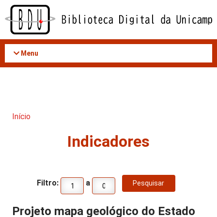
Acessar
o
conteúdo
Menu
Início
Indicadores
Filtro:
a
Projeto mapa geológico do Estado