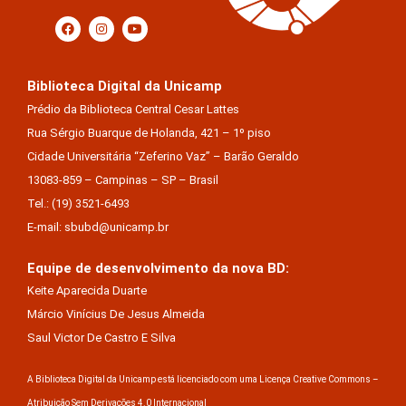
Biblioteca Digital da Unicamp
Prédio da Biblioteca Central Cesar Lattes
Rua Sérgio Buarque de Holanda, 421 – 1º piso
Cidade Universitária “Zeferino Vaz” – Barão Geraldo
13083-859 – Campinas – SP – Brasil
Tel.: (19) 3521-6493
E-mail: sbubd@unicamp.br
Equipe de desenvolvimento da nova BD:
Keite Aparecida Duarte
Márcio Vinícius De Jesus Almeida
Saul Victor De Castro E Silva
A Biblioteca Digital da Unicamp está licenciado com uma Licença Creative Commons –
Atribuição Sem Derivações 4.0 Internacional