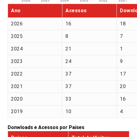
Ano
Acessos
Downl
2026
16
18
2025
8
7
2024
21
1
2023
24
9
2022
37
17
2021
37
20
2020
33
16
2019
10
4
Donwloads e Acessos por Países