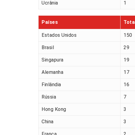
Ucrânia
1
Países
Tota
Estados Unidos
150
Brasil
29
Singapura
19
Alemanha
17
Finlândia
16
Rússia
7
Hong Kong
3
China
3
França
2