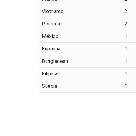
Vietname
2
Portugal
2
México
1
Espanha
1
Bangladesh
1
Filipinas
1
Suécia
1