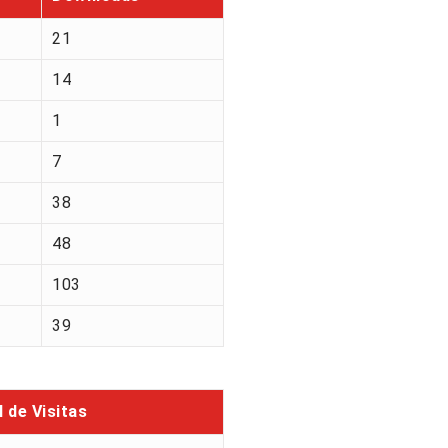
21
14
1
7
38
48
103
39
l de Visitas