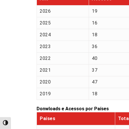
2026
19
2025
16
2024
18
2023
36
2022
40
2021
37
2020
47
2019
18
Donwloads e Acessos por Países
Países
Tota
Alternar alto contraste