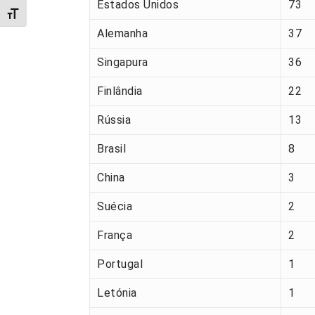
Estados Unidos
73
Alternar tamanho da fonte
Alemanha
37
Singapura
36
Finlândia
22
Rússia
13
Brasil
8
China
3
Suécia
2
França
2
Portugal
1
Letónia
1