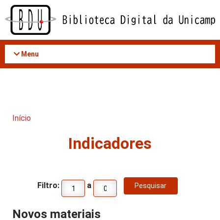
Acessar
o
conteúdo
Menu
Início
Indicadores
Filtro:
a
Novos materiais