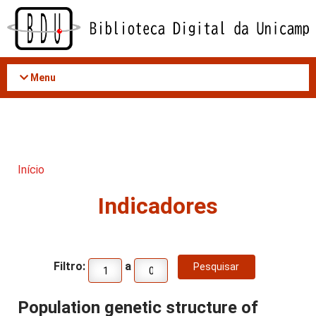
Acessar
o
conteúdo
Menu
Início
Indicadores
Filtro:
a
Population genetic structure of