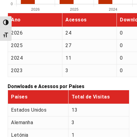
Ano
Acessos
Downl
Alternar alto contraste
2026
24
0
Alternar tamanho da fonte
2025
27
0
2024
11
0
2023
3
0
Donwloads e Acessos por Países
Países
Total de Visitas
Estados Unidos
13
Alemanha
3
Letónia
1