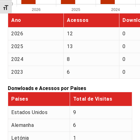
Alternar tamanho da fonte
Ano
Acessos
Downl
2026
12
0
2025
13
0
2024
8
0
2023
6
0
Donwloads e Acessos por Países
Países
Total de Visitas
Estados Unidos
9
Alemanha
6
Letónia
1