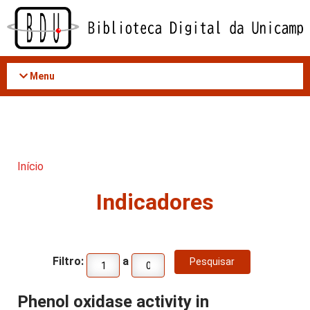
Acessar
o
conteúdo
Menu
Início
Indicadores
Filtro:
a
Phenol oxidase activity in