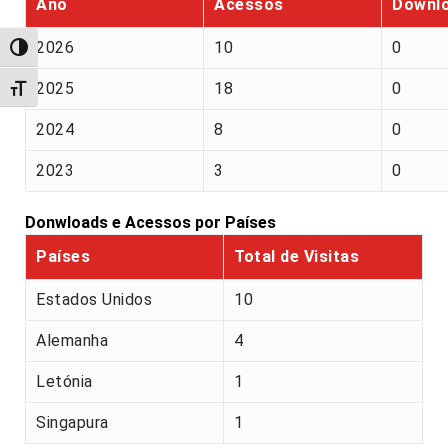
Ano
Acessos
Downl
2026
10
0
Alternar alto contraste
2025
18
0
Alternar tamanho da fonte
2024
8
0
2023
3
0
Donwloads e Acessos por Países
Países
Total de Visitas
Estados Unidos
10
Alemanha
4
Letónia
1
Singapura
1