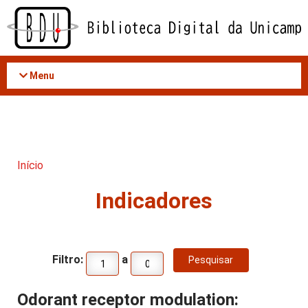
Acessar
o
conteúdo
Menu
Início
Indicadores
Filtro:
a
Odorant receptor modulation: